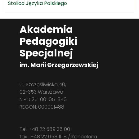
Stolica Języka Polskiego
Akademia
Pedagogiki
Specjalnej
im. Marii Grzegorzewskiej
Ul. Szczęśliwicka 40,
02-353 Warszawa
NIP: 525-00-05-840
REGON: 000001488
Tel. +48 22 589 36 00
fax . +48 22 658 11 18 / Kancelaria