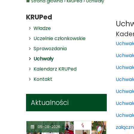
Strona główna
KRUPed
Uchwały
KRUPed
Uchw
Władze
Kaden
Uczelnie członkowskie
Uchwała
Sprawozdania
Uchwała 
Uchwały
Uchwała 
Kalendarz KRUPed
Kontakt
Uchwała 
Uchwała
Aktualności
Uchwała
Uchwała
załączn
05-08-2026