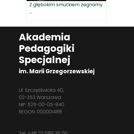
Z głębokim smutkiem żegnamy
...
Akademia
Pedagogiki
Specjalnej
im. Marii Grzegorzewskiej
Ul. Szczęśliwicka 40,
02-353 Warszawa
NIP: 525-00-05-840
REGON: 000001488
Tel. +48 22 589 36 00