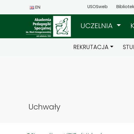
USOSweb
Bibliote
EN
UCZELNIA
REKRUTACJA
STU
Uchwały