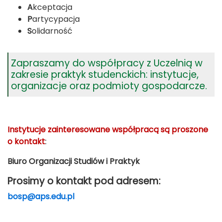
A
kceptacja
P
artycypacja
S
olidarność
Zapraszamy do współpracy z Uczelnią w
zakresie praktyk studenckich: instytucje,
organizacje oraz podmioty gospodarcze.
I
nstytucje zainteresowane współpracą są proszone
o kontakt
:
Biuro Organizacji Studiów i Praktyk
Prosimy o kontakt pod adresem:
bosp@aps.edu.pl